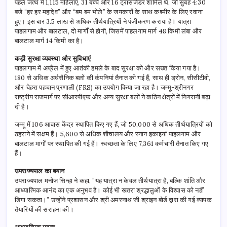
पहले जत्थे में 1,115 महिलाएं, 31 बच्चे और 16 ट्रांसजेंडर शामिल थे, जो सुबह 4:30
बजे “हर हर महादेव” और “बम बम भोले” के जयकारों के साथ कश्मीर के लिए रवाना
हुए। इस बार 3.5 लाख से अधिक तीर्थयात्रियों ने पंजीकरण कराया है। यात्रा
पाहलगाम और बालटाल, दो मार्गों से होगी, जिसमें पाहलगाम मार्ग 48 किमी लंबा और
बालटाल मार्ग 14 किमी का है।
कड़ी सुरक्षा व्यवस्था और सुविधाएं
पाहलगाम में अप्रैल में हुए आतंकी हमले के बाद सुरक्षा को और सख्त किया गया है।
180 से अधिक अर्धसैनिक बलों की कंपनियां तैनात की गई हैं, साथ ही ड्रोन, सीसीटीवी,
और चेहरा पहचान प्रणाली (FRS) का उपयोग किया जा रहा है। जम्मू-श्रीनगर
राष्ट्रीय राजमार्ग पर सीआरपीएफ और अन्य सुरक्षा बलों ने कठिन क्षेत्रों में निगरानी बढ़ा
दी है।
जम्मू में 106 आवास केंद्र स्थापित किए गए हैं, जो 50,000 से अधिक तीर्थयात्रियों को
ठहराने में सक्षम हैं। 5,600 से अधिक शौचालय और स्नान इकाइयां पाहलगाम और
बालटाल मार्गों पर स्थापित की गई हैं। स्वच्छता के लिए 7,361 कर्मचारी तैनात किए गए
हैं।
उपराज्यपाल का बयान
उपराज्यपाल मनोज सिन्हा ने कहा, “यह यात्रा न केवल तीर्थयात्रा है, बल्कि शांति और
आध्यात्मिक आनंद का एक अनुभव है। कोई भी खतरा श्रद्धालुओं के विश्वास को नहीं
डिगा सकता।” उन्होंने प्रशासन और श्री अमरनाथ जी श्राइन बोर्ड द्वारा की गई व्यापक
तैयारियों की सराहना की।