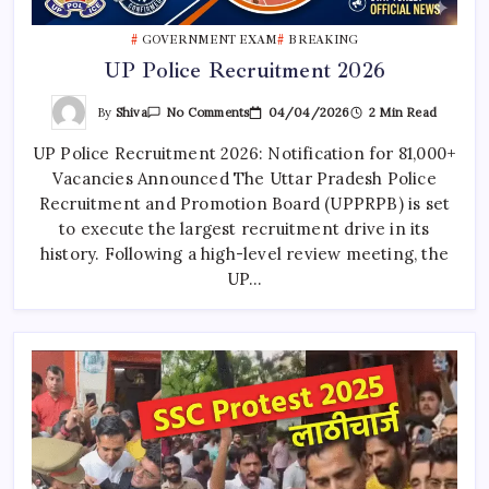
GOVERNMENT EXAM
BREAKING
UP Police Recruitment 2026
On
By
Shiva
04/04/2026
2 Min Read
No Comments
UP
Police
UP Police Recruitment 2026: Notification for 81,000+
Recruitment
2026
Vacancies Announced The Uttar Pradesh Police
Recruitment and Promotion Board (UPPRPB) is set
to execute the largest recruitment drive in its
history. Following a high-level review meeting, the
UP…