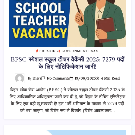
BREAKING
GOVERNMENT EXAM
BPSC स्पेशल स्कूल टीचर वैकेंसी 2025: 7279 पदों
के लिए नोटिफिकेशन जारी!
On
By
Shiva
19/06/2025
4 Min Read
No Comments
BPSC
स्पेशल
बिहार लोक सेवा आयोग (BPSC) ने स्पेशल स्कूल टीचर वैकेंसी 2025 के
स्कूल
टीचर
लिए आधिकारिक अधिसूचना जारी कर दी है, जो बिहार के टीचिंग एस्पिरेंट्स
वैकेंसी
2025:
के लिए एक बड़ी खुशखबरी है! इस भर्ती अभियान के माध्यम से 7279 पदों
7279
पदों
को भरा जाएगा, जो विशेष रूप से दिव्यांग (विशेष आवश्यकता…
के
लिए
नोटिफिकेशन
जारी!