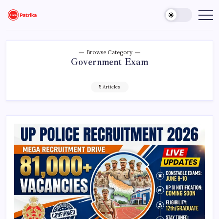
Skip
to
Live
Breaking
News,
content
Patrika
Latest
News,
Live
Updates
Browse Category
Government Exam
5 Articles