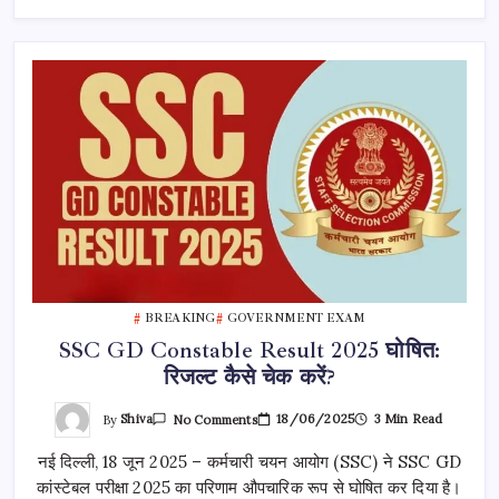
हुए
पास!
देखें
पूरी
लिस्ट!
BREAKING
GOVERNMENT EXAM
SSC GD Constable Result 2025 घोषित:
रिजल्ट कैसे चेक करें?
On
By
Shiva
18/06/2025
3 Min Read
No Comments
SSC
GD
नई दिल्ली, 18 जून 2025 – कर्मचारी चयन आयोग (SSC) ने SSC GD
Constable
Result
कांस्टेबल परीक्षा 2025 का परिणाम औपचारिक रूप से घोषित कर दिया है।
2025