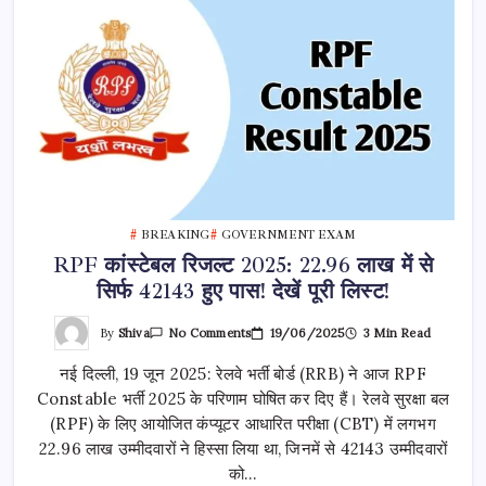
BREAKING
GOVERNMENT EXAM
RPF कांस्टेबल रिजल्ट 2025: 22.96 लाख में से
सिर्फ 42143 हुए पास! देखें पूरी लिस्ट!
On
By
Shiva
19/06/2025
3 Min Read
No Comments
RPF
कांस्टेबल
नई दिल्ली, 19 जून 2025: रेलवे भर्ती बोर्ड (RRB) ने आज RPF
रिजल्ट
2025:
Constable भर्ती 2025 के परिणाम घोषित कर दिए हैं। रेलवे सुरक्षा बल
22.96
लाख
(RPF) के लिए आयोजित कंप्यूटर आधारित परीक्षा (CBT) में लगभग
में
से
22.96 लाख उम्मीदवारों ने हिस्सा लिया था, जिनमें से 42143 उम्मीदवारों
सिर्फ
को…
42143