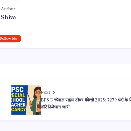
Author
Shiva
Follow Me
Next
BPSC स्पेशल स्कूल टीचर वैकेंसी 2025: 7279 पदों के 
नोटिफिकेशन जारी!