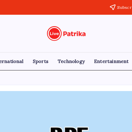
Subscr
Live
Breaking
News,
Patrika
Latest
News,
Live
ernational
Sports
Technology
Entertainment
Updates