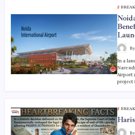
BREA
Noida
Bene
Laun
B
In a la
Narendr
Airport
project 
BREA
Haris
B