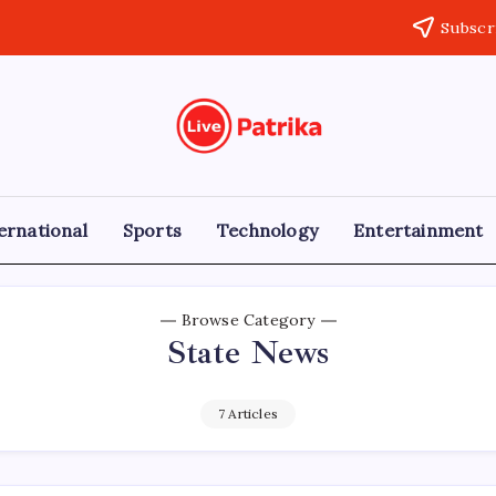
Subscr
Live
Breaking
News,
Patrika
Latest
News,
Live
ernational
Sports
Technology
Entertainment
Updates
Browse Category
State News
7 Articles