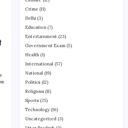
Crime
(11)
Delhi
(3)
Education
(7)
Entertainment
(23)
ी
Government Exam
(5)
Health
(1)
International
(57)
National
(19)
त
िया
Politics
(12)
Religious
(11)
Sports
(25)
Technology
(16)
Uncategorized
(3)
Uttar Pradesh
(3)