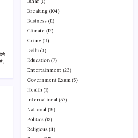
Bihar
(1)
Breaking
(104)
Business
(11)
Climate
(12)
Crime
(11)
Delhi
(3)
ेने
Education
(7)
ले,
Entertainment
(23)
Government Exam
(5)
Health
(1)
International
(57)
National
(19)
Politics
(12)
Religious
(11)