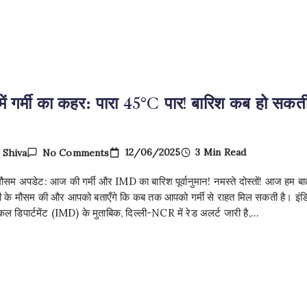
गिरफ्तार
 में गर्मी का कहर: पारा 45°C पार! बारिश कब हो सकत
On
12/06/2025
3 Min Read
y
Shiva
No Comments
दिल्ली
में
मौसम अपडेट: आज की गर्मी और IMD का बारिश पूर्वानुमान! नमस्ते दोस्तों! आज हम बा
गर्मी
का
्ली के मौसम की और आपको बताएँगे कि कब तक आपको गर्मी से राहत मिल सकती है। इंड
कहर:
कल डिपार्टमेंट (IMD) के मुताबिक, दिल्ली-NCR में रेड अलर्ट जारी है,…
पारा
45°C
पार!
बारिश
कब
हो
सकती
है?