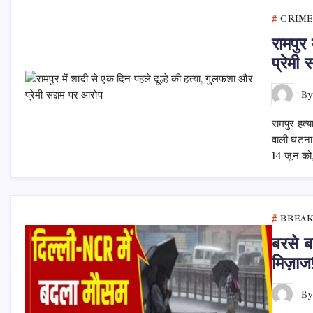
CRIME
रामपुर
प्रेमी 
B
रामपुर हत्
वाली घटना 
14 जून को,
BREA
बरसे ब
मिज़ाज
B