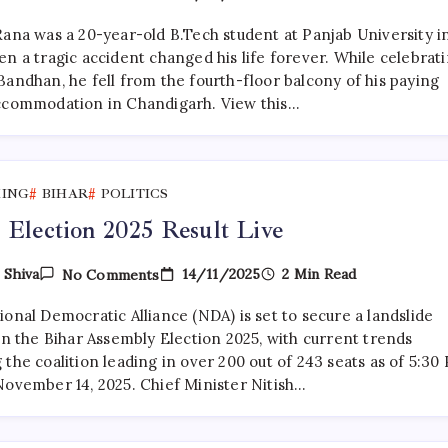
Harish
Rana:
Rana was a 20-year-old B.Tech student at Panjab University i
A
Decade
n a tragic accident changed his life forever. While celebrat
Of
Bandhan, he fell from the fourth-floor balcony of his paying
Silence
ccommodation in Chandigarh. View this…
KING
BIHAR
POLITICS
 Election 2025 Result Live
On
14/11/2025
2 Min Read
y
Shiva
No Comments
Bihar
Election
onal Democratic Alliance (NDA) is set to secure a landslide
2025
Result
in the Bihar Assembly Election 2025, with current trends
Live
the coalition leading in over 200 out of 243 seats as of 5:30
November 14, 2025. Chief Minister Nitish…