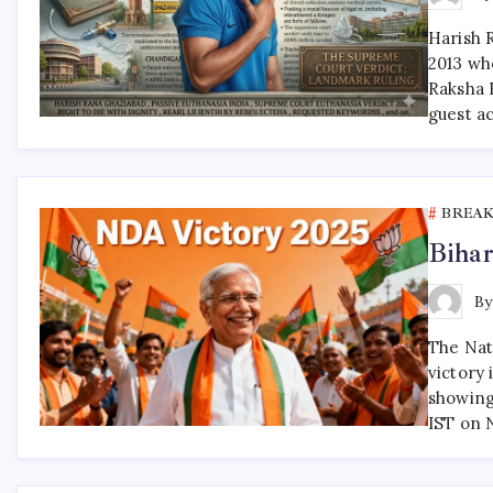
Harish 
2013 whe
Raksha 
guest a
BREA
Bihar
B
The Nati
victory 
showing 
IST on 