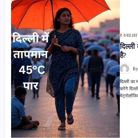
DELHI
दिल्ली
है?
B
दिल्ली का 
करेंगे दिल
मेट्रोलॉजि