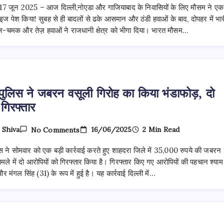
बादल,
, 17 जून 2025 – आज दिल्ली,नोएडा और गाजियाबाद के निवासियों के लिए मौसम ने एक
गूंजी
गरज
ाइज पेश किया! सुबह से ही बादलों से ढके आसमान और ठंडी हवाओं के बाद, दोपहर में भार
–
ज-चमक और तेज़ हवाओं ने राजधानी क्षेत्र को भीगा दिया। भारत मौसम…
दिल्ली
NCR
में
बदला
मौसम
का
मिज़ाज!
 पुलिस ने जबरन वसूली गिरोह का किया भंडाफोड़, दो
गिरफ्तार
On
16/06/2025
2 Min Read
y
Shiva
No Comments
दिल्ली
पुलिस
िस ने सोमवार को एक बड़ी कार्रवाई करते हुए शाहदरा जिले में 35,000 रुपये की जबरन
ने
जबरन
ामले में दो आरोपियों को गिरफ्तार किया है। गिरफ्तार किए गए आरोपियों की पहचान श्याम
वसूली
र मंगल सिंह (31) के रूप में हुई है। यह कार्रवाई दिल्ली में…
गिरोह
का
किया
भंडाफोड़,
दो
आरोपी