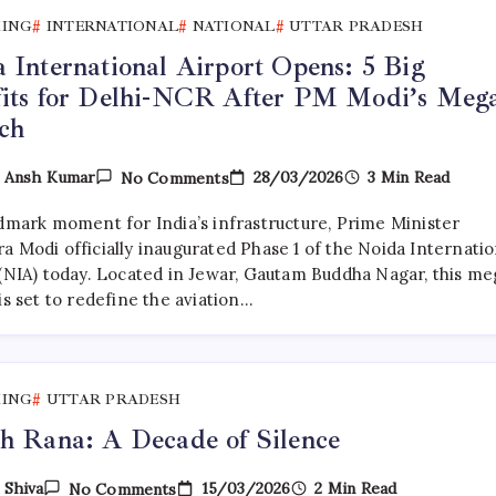
KING
INTERNATIONAL
NATIONAL
UTTAR PRADESH
 International Airport Opens: 5 Big
fits for Delhi-NCR After PM Modi’s Meg
ch
On
28/03/2026
3 Min Read
y
Ansh Kumar
No Comments
Noida
International
ndmark moment for India’s infrastructure, Prime Minister
Airport
Opens:
a Modi officially inaugurated Phase 1 of the Noida Internatio
5
 (NIA) today. Located in Jewar, Gautam Buddha Nagar, this me
Big
is set to redefine the aviation…
Benefits
For
Delhi-
NCR
After
PM
KING
UTTAR PRADESH
Modi’s
Mega
h Rana: A Decade of Silence
Launch
On
15/03/2026
2 Min Read
y
Shiva
No Comments