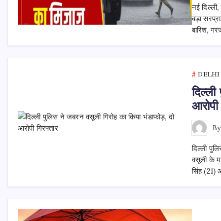
नई दिल्ली
बड़ा सरप्र
बारिश, गर
DELHI
दिल्ली
आरोपी 
B
दिल्ली पुल
वसूली के म
सिंह (21) औ