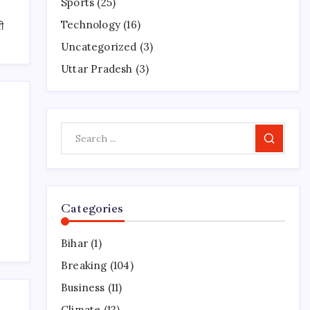
Sports
(25)
Technology
(16)
ी
Uncategorized
(3)
Uttar Pradesh
(3)
Search
Categories
Bihar
(1)
Breaking
(104)
Business
(11)
Climate
(12)