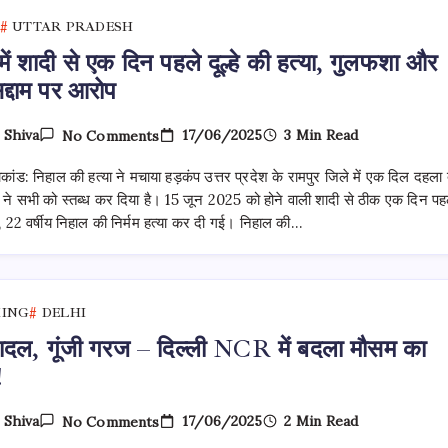
UTTAR PRADESH
 में शादी से एक दिन पहले दूल्हे की हत्या, गुलफशा और
सद्दाम पर आरोप
On
17/06/2025
3 Min Read
y
Shiva
No Comments
रामपुर
में
याकांड: निहाल की हत्या ने मचाया हड़कंप उत्तर प्रदेश के रामपुर जिले में एक दिल दहला द
शादी
से
ने सभी को स्तब्ध कर दिया है। 15 जून 2025 को होने वाली शादी से ठीक एक दिन पह
एक
 22 वर्षीय निहाल की निर्मम हत्या कर दी गई। निहाल की…
दिन
पहले
दूल्हे
की
हत्या,
गुलफशा
KING
DELHI
और
प्रेमी
ादल, गूंजी गरज – दिल्ली NCR में बदला मौसम का
सद्दाम
!
पर
आरोप
On
17/06/2025
2 Min Read
y
Shiva
No Comments
बरसे