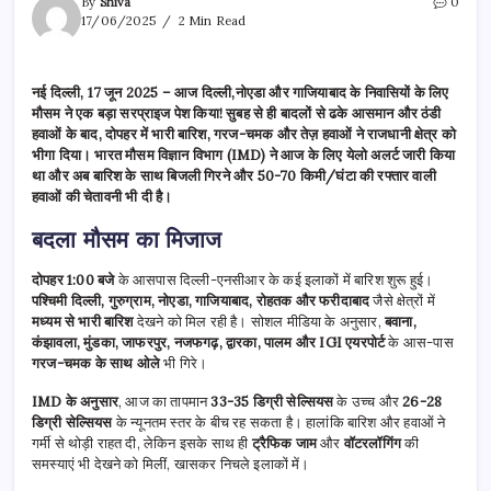
By
Shiva
0
17/06/2025
2 Min Read
नई दिल्ली, 17 जून 2025 – आज दिल्ली,नोएडा और गाजियाबाद के निवासियों के लिए
मौसम ने एक बड़ा सरप्राइज पेश किया! सुबह से ही बादलों से ढके आसमान और ठंडी
हवाओं के बाद, दोपहर में भारी बारिश, गरज-चमक और तेज़ हवाओं ने राजधानी क्षेत्र को
भीगा दिया। भारत मौसम विज्ञान विभाग (IMD) ने आज के लिए येलो अलर्ट जारी किया
था और अब बारिश के साथ बिजली गिरने और 50-70 किमी/घंटा की रफ्तार वाली
हवाओं की चेतावनी भी दी है।
बदला मौसम का मिजाज
दोपहर 1:00 बजे
के आसपास दिल्ली-एनसीआर के कई इलाकों में बारिश शुरू हुई।
पश्चिमी दिल्ली, गुरुग्राम, नोएडा, गाजियाबाद, रोहतक और फरीदाबाद
जैसे क्षेत्रों में
मध्यम से भारी बारिश
देखने को मिल रही है। सोशल मीडिया के अनुसार,
बवाना,
कंझावला, मुंडका, जाफरपुर, नजफगढ़, द्वारका, पालम और IGI एयरपोर्ट
के आस-पास
गरज-चमक के साथ ओले
भी गिरे।
IMD के अनुसार
, आज का तापमान
33-35 डिग्री सेल्सियस
के उच्च और
26-28
डिग्री सेल्सियस
के न्यूनतम स्तर के बीच रह सकता है। हालांकि बारिश और हवाओं ने
गर्मी से थोड़ी राहत दी, लेकिन इसके साथ ही
ट्रैफिक जाम
और
वॉटरलॉगिंग
की
समस्याएं भी देखने को मिलीं, खासकर निचले इलाकों में।