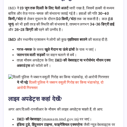
IMD ने
19 जून तक दिल्ली के लिए येलो अलर्ट
जारी रखा है, जिसमें हल्की से मध्यम
बारिश और तेज़ गरज-चमक की संभावना जताई गई है। हवाओं की गति
30-40
किमी/घंटा
से लेकर तूफान के दौरान
50 किमी/घंटा
तक जा सकती है। कल
(18
जून)
को भी इसी तरह की स्थिति की संभावना है, तापमान लगभग
34-36 डिग्री हाई
और
26-28 डिग्री लो
रहने की उम्मीद है।
IMD
और स्थानीय प्रशासन ने लोगों को कुछ
एहतियात बरतने
की सलाह दी है:
गरज-चमक
के समय
खुले मैदान या ऊंचे ढांचों
के पास न जाएं।
जलभराव वाली सड़कों
पर वाहन चलाने से बचें।
ताज़ा मौसम अपडेट्स के लिए
IMD की वेबसाइट या भरोसेमंद मौसम एक्स
अकाउंट्स
को फॉलो करें।
ये भी पढ़े
दिल्ली पुलिस ने जबरन वसूली गिरोह का किया भंडाफोड़, दो
आरोपी गिरफ्तार
लाइव अपडेट्स कहां देखें?
अगर आप दिल्ली-एनसीआर के मौसम की लाइव अपडेट्स चाहते हैं, तो आप:
IMD की वेबसाइट
(mausam.imd.gov.in) पर जाएं।
इंडिया टुडे, हिंदुस्तान टाइम्स, फाइनेंशियल एक्सप्रेस
जैसी न्यूज़ वेबसाइट्स पर