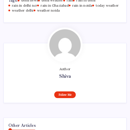
Tags:
delhi news
delhi weather
rain
rain in delhi
rain in delhi ncr
rain in Ghaziabad
rain in noida
today weather
weather delhi
weather noida
Author
Shiva
Follow Me
Other Articles