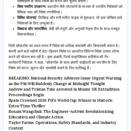
विशेषज्ञता के साथ निवेश को सरल और सुलभ बनाना।
विश्व स्तरीय उपकरण
: अलादीन जैसे प्लेटफॉर्म के माध्यम से भारतीय निवेशकों को
वैश्विक स्तर की निवेश रणनीतियां।
विविध योजनाएं
: लिक्विड और मनी मार्केट फंड्स से शुरुआत, जो कम जोखिम वाले
निवेशकों के लिए उपयुक्त हैं।
विश्वास और पारदर्शिता
: सेबी की मंजूरी और अनुभवी नेतृत्व टीम के साथ मजबूत
विश्वसनीयता।
जियो ब्लैकरॉक का लक्ष्य भारत में निवेश को अधिक समावेशी और किफायती बनाना है।
कंपनी आने वाले महीनों में डेटा-ड्रिवन निवेश पर आधारित विभिन्न निवेश उत्पाद लॉन्च
करने की योजना बना रही है। इशा अंबानी, जियो फाइनेंशियल सर्विसेज की गैर-
कार्यकारी निदेशक, ने कहा, “ब्लैकरॉक के साथ हमारी साझेदारी हर भारतीय के लिए
निवेश को सरल, सुलभ और समावेशी बनाने के लिए प्रतिबद्ध है।
BREAKING: National Security Advisers Issue Urgent Warning
as the PM Will Suddenly Change at Midnight Tonight
Andrew and Tristan Tate Arrested in Miami: UK Extradition
Proceedings Begin
Spain Crowned 2026 FIFA World Cup Winner in Historic
Extra-Time Thriller
Sonam Wangchuk: The Engineer-Activist Revolutionizing
Education and Climate Action
Taylor Farms: Operations, Safety Standards, and Industry
Context