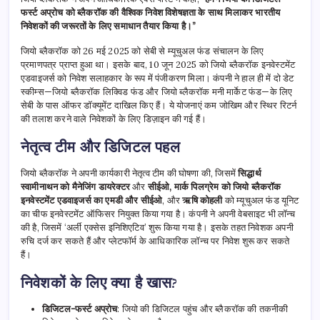
फर्स्ट अप्रोच को ब्लैकरॉक की वैश्विक निवेश विशेषज्ञता के साथ मिलाकर भारतीय
निवेशकों की जरूरतों के लिए समाधान तैयार किया है।”
जियो ब्लैकरॉक को 26 मई 2025 को सेबी से म्यूचुअल फंड संचालन के लिए
प्रमाणपत्र प्राप्त हुआ था। इसके बाद, 10 जून 2025 को जियो ब्लैकरॉक इनवेस्टमेंट
एडवाइजर्स को निवेश सलाहकार के रूप में पंजीकरण मिला। कंपनी ने हाल ही में दो डेट
स्कीम्स—जियो ब्लैकरॉक लिक्विड फंड और जियो ब्लैकरॉक मनी मार्केट फंड—के लिए
सेबी के पास ऑफर डॉक्यूमेंट दाखिल किए हैं। ये योजनाएं कम जोखिम और स्थिर रिटर्न
की तलाश करने वाले निवेशकों के लिए डिज़ाइन की गई हैं।
नेतृत्व टीम और डिजिटल पहल
जियो ब्लैकरॉक ने अपनी कार्यकारी नेतृत्व टीम की घोषणा की, जिसमें
सिद्धार्थ
स्वामीनाथन को मैनेजिंग डायरेक्टर
और
सीईओ, मार्क पिलग्रेम को जियो ब्लैकरॉक
इनवेस्टमेंट एडवाइजर्स का एमडी और सीईओ
, और
ऋषि कोहली
को म्यूचुअल फंड यूनिट
का चीफ इनवेस्टमेंट ऑफिसर नियुक्त किया गया है। कंपनी ने अपनी वेबसाइट भी लॉन्च
की है, जिसमें ‘अर्ली एक्सेस इनिशिएटिव’ शुरू किया गया है। इसके तहत निवेशक अपनी
रुचि दर्ज कर सकते हैं और प्लेटफॉर्म के आधिकारिक लॉन्च पर निवेश शुरू कर सकते
हैं।
निवेशकों के लिए क्या है खास?
डिजिटल-फर्स्ट अप्रोच
: जियो की डिजिटल पहुंच और ब्लैकरॉक की तकनीकी