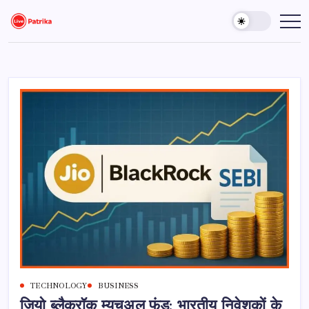
Skip
to
Live
Breaking
News,
content
Patrika
Latest
News,
Live
Updates
TECHNOLOGY
BUSINESS
जियो ब्लैकरॉक म्यूचुअल फंड: भारतीय निवेशकों के