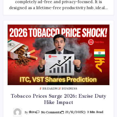
One
completely ad-free and privacy-focused. It is
Tool
designed as a lifetime-free productivity hub, ideal…
Of
2026
BREAKING
BUSINESS
Tobacco Prices Surge 2026: Excise Duty
Hike Impact
On
By
Shiva
23/12/2025
3 Min Read
No Comments
Tobacco