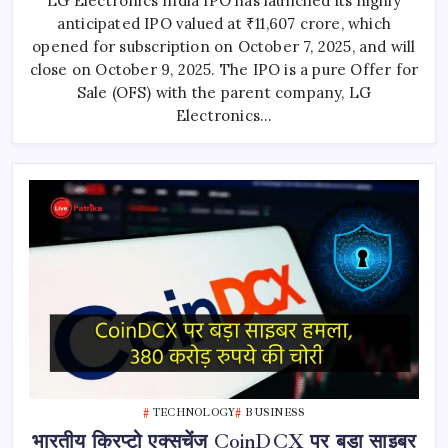
LG Electronics India IPO has launched its highly
IPO
anticipated IPO valued at ₹11,607 crore, which
opened for subscription on October 7, 2025, and will
close on October 9, 2025. The IPO is a pure Offer for
Sale (OFS) with the parent company, LG
Electronics…
TECHNOLOGY
BUSINESS
भारतीय क्रिप्टो एक्सचेंज CoinDCX पर बड़ा साइबर