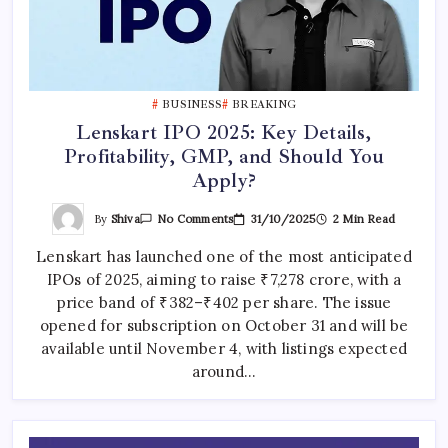
BUSINESS
BREAKING
Lenskart IPO 2025: Key Details,
Profitability, GMP, and Should You
Apply?
On
By
Shiva
31/10/2025
2 Min Read
No Comments
Lenskart
IPO
Lenskart has launched one of the most anticipated
2025:
Key
IPOs of 2025, aiming to raise ₹7,278 crore, with a
Details,
Profitability,
price band of ₹382–₹402 per share. The issue
GMP,
And
opened for subscription on October 31 and will be
Should
available until November 4, with listings expected
You
Apply?
around…