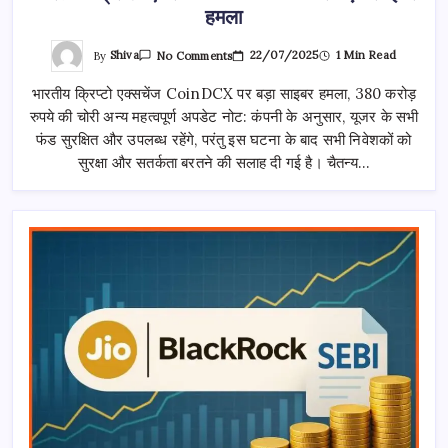
हमला
On
By
Shiva
22/07/2025
1 Min Read
No Comments
भारतीय
क्रिप्टो
भारतीय क्रिप्टो एक्सचेंज CoinDCX पर बड़ा साइबर हमला, 380 करोड़
एक्सचेंज
CoinDCX
रुपये की चोरी अन्य महत्वपूर्ण अपडेट नोट: कंपनी के अनुसार, यूजर के सभी
पर
बड़ा
फंड सुरक्षित और उपलब्ध रहेंगे, परंतु इस घटना के बाद सभी निवेशकों को
साइबर
हमला
सुरक्षा और सतर्कता बरतने की सलाह दी गई है। चैतन्य…