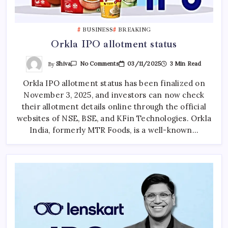
BUSINESS
BREAKING
Orkla IPO allotment status
On
By
Shiva
03/11/2025
3 Min Read
No Comments
Orkla
IPO
Orkla IPO allotment status has been finalized on
Allotment
Status
November 3, 2025, and investors can now check
their allotment details online through the official
websites of NSE, BSE, and KFin Technologies. Orkla
India, formerly MTR Foods, is a well-known…