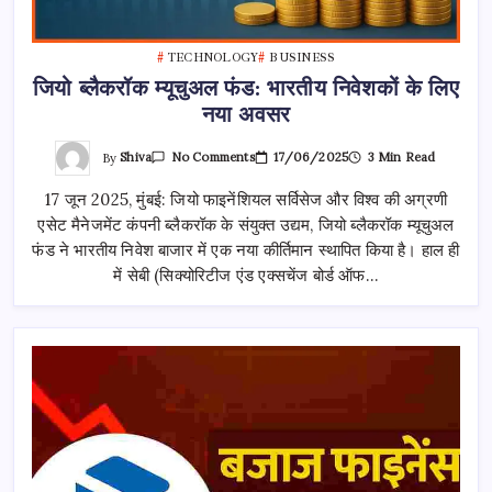
TECHNOLOGY
BUSINESS
जियो ब्लैकरॉक म्यूचुअल फंड: भारतीय निवेशकों के लिए
नया अवसर
On
By
Shiva
17/06/2025
3 Min Read
No Comments
जियो
ब्लैकरॉक
17 जून 2025, मुंबई: जियो फाइनेंशियल सर्विसेज और विश्व की अग्रणी
म्यूचुअल
फंड:
एसेट मैनेजमेंट कंपनी ब्लैकरॉक के संयुक्त उद्यम, जियो ब्लैकरॉक म्यूचुअल
भारतीय
निवेशकों
फंड ने भारतीय निवेश बाजार में एक नया कीर्तिमान स्थापित किया है। हाल ही
के
लिए
में सेबी (सिक्योरिटीज एंड एक्सचेंज बोर्ड ऑफ…
नया
अवसर