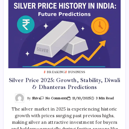
BREAKING
BUSINESS
Silver Price 2025: Growth, Stability, Diwali
& Dhanteras Predictions
On
By
Shiva
13/10/2025
3 Min Read
No Comments
Silver
Price
The silver market in 2025 is experiencing historic
2025:
Growth,
growth with prices surging past previous highs,
Stability,
Diwali
making silver an attractive investment for buyers
&
Dhanteras
and holders—especially during festive seasons like