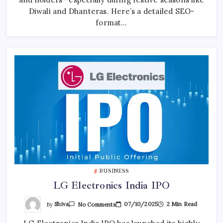
Predictions
Diwali and Dhanteras. Here’s a detailed SEO-
format…
BUSINESS
LG Electronics India IPO
On
By
Shiva
07/10/2025
2 Min Read
No Comments
LG
Electronics
India