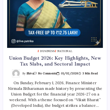
BUSINESS
NATIONAL
Union Budget 2026: Key Highlights, New
Tax Slabs, and Sectoral Impact
On
By
Shiva
01/02/2026
3 Min Read
No Comments
Union
Budget
On Sunday, February 1, 2026, Finance Minister
2026:
Key
Nirmala Sitharaman made history by presenting the
Highlights,
New
Union Budget for the financial year 2026-27 on a
Tax
Slabs,
weekend. With a theme focused on “Viksit Bharat”
And
(Developed India), the budget strikes a balance…
Sectoral
Impact