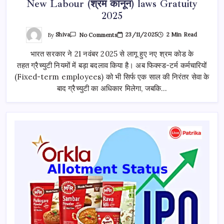
New Labour (श्रम कानून) laws Gratuity
2025
On
By
Shiva
23/11/2025
2 Min Read
No Comments
New
Labour
भारत सरकार ने 21 नवंबर 2025 से लागू हुए नए श्रम कोड के
(श्रम
कानून)
तहत ग्रैच्युटी नियमों में बड़ा बदलाव किया है। अब फिक्स्ड-टर्म कर्मचारियों
Laws
Gratuity
(Fixed-term employees) को भी सिर्फ एक साल की निरंतर सेवा के
2025
बाद ग्रैच्युटी का अधिकार मिलेगा, जबकि…