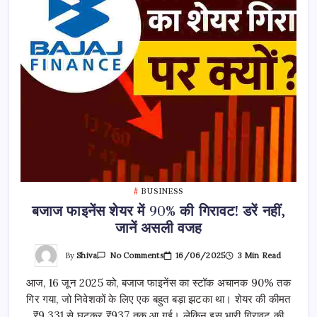
BUSINESS
बजाज फाइनेंस शेयर में 90% की गिरावट! डरें नहीं,
जानें असली वजह
On
By
Shiva
16/06/2025
3 Min Read
No Comments
बजाज
फाइनेंस
आज, 16 जून 2025 को, बजाज फाइनेंस का स्टॉक अचानक 90% तक
शेयर
में
गिर गया, जो निवेशकों के लिए एक बहुत बड़ा झटका था। शेयर की कीमत
90%
की
₹9,331 से घटकर ₹937 तक आ गई। लेकिन इस भारी गिरावट की