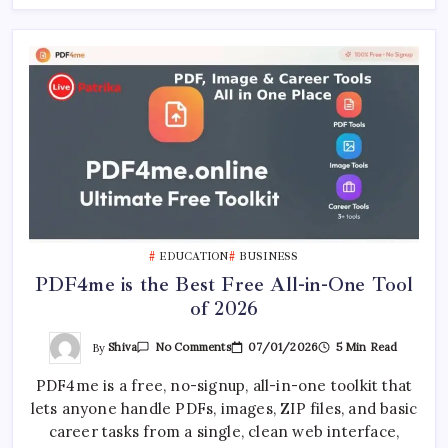
EDUCATION
BUSINESS
PDF4me is the Best Free All-in-One Tool
of 2026
On
By
Shiva
07/01/2026
5 Min Read
No Comments
PDF4me
Is
PDF4me is a free, no-signup, all-in-one toolkit that
The
Best
lets anyone handle PDFs, images, ZIP files, and basic
Free
All-
career tasks from a single, clean web interface,
In-