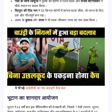
गोवा के जॉनी डिसूजा
ने पुरुषों की श्रेणी में रजत पदक और
तेजस शेटगांवकर
ने
चौथे स्थान पर कब्जा किया।
त्रिपुरा की रीता नाग
ने 55 किग्रा श्रेणी में कांस्य पदक जीता, जो भारत के लिए
एक और गौरवपूर्ण क्षण रहा।
असम के
कुशल
और
साया
ने भी पदक जीतकर राज्य का नाम ऊंचा किया।
ये भी पढ़े
आईसीसी का नया बाउंड्री कैच रूल
भूटान का शानदार आयोजन
भूटान ने 14 वर्षों बाद इस चैंपियनशिप की मेजबानी की, जिसमें 7 देशों (भारत, भूटान,
नेपाल, श्रीलंका, मालदीव, पाकिस्तान और अफगानिस्तान) के 67 एथलीटों ने 20