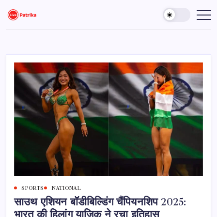
Skip
to
Live
Breaking
News,
content
Patrika
Latest
News,
Live
Updates
SPORTS
NATIONAL
साउथ एशियन बॉडीबिल्डिंग चैंपियनशिप 2025:
भारत की हिलांग याजिक ने रचा इतिहास