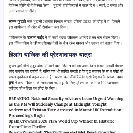
विभिन्न श्रेणियों में हिस्सा लिया। भूटानी बॉडीबिल्डर्स ने पहले दिन 4 स्वर्ण, 2 रजत और
3 कांस्य पदक जीते।
सोनम फुंटशो
जैसे भूटानी एथलीट मिस्टर साउथ एशिया 2025 की दौड़ में थे, जिसने
इस आयोजन को और भी रोमांचक बना दिया।
पाकिस्तान के
उसामा सईद
ने भी स्वर्ण पदक जीतकर अपने देश का नाम रोशन किया।
इस चैंपियनशिप ने दक्षिण एशियाई देशों के बीच खेल भावना और एकता को बढ़ावा दिया।
हिलांग याजिक की प्रेरणादायक यात्रा
कुरुंग कुमे जैसे सुदूर क्षेत्र से आने वाली हिलांग की यह उपलब्धि न केवल उनकी मेहनत
और समर्पण को दर्शाती है, बल्कि यह भी साबित करती है कि दृढ़ संकल्प के साथ कोई भी
सपना हकीकत में बदल सकता है। अरुणाचल बॉडीबिल्डिंग एसोसिएशन के अध्यक्ष
नबम
तुना
ने कहा, “हिलांग की सफलता नई पीढ़ी के लिए प्रेरणा का काम करेगी, खासकर
पूर्वोत्तर की महिला एथलीटों के लिए।
BREAKING: National Security Advisers Issue Urgent Warning
as the PM Will Suddenly Change at Midnight Tonight
Andrew and Tristan Tate Arrested in Miami: UK Extradition
Proceedings Begin
Spain Crowned 2026 FIFA World Cup Winner in Historic
Extra-Time Thriller
Sonam Wangchuk: The Engineer-Activist Revolutionizing