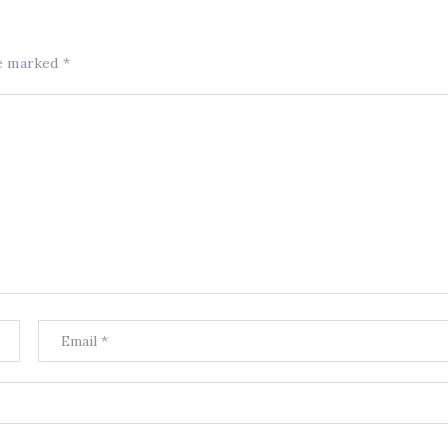
re marked
*