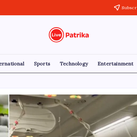
Subscr
Live
Breaking
News,
Patrika
Latest
News,
Live
ernational
Sports
Technology
Entertainment
Updates