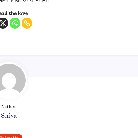
ead the love
Author
Shiva
Follow Me