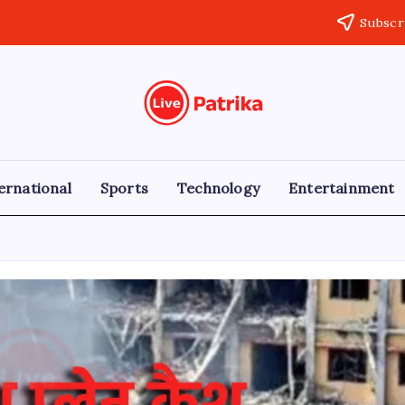
Subscr
Live
Breaking
News,
Patrika
Latest
News,
Live
ernational
Sports
Technology
Entertainment
Updates