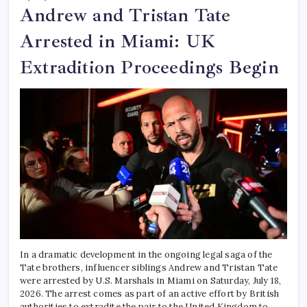
Andrew and Tristan Tate
Arrested in Miami: UK
Extradition Proceedings Begin
In a dramatic development in the ongoing legal saga of the
Tate brothers, influencer siblings Andrew and Tristan Tate
were arrested by U.S. Marshals in Miami on Saturday, July 18,
2026. The arrest comes as part of an active effort by British
authorities to extradite the pair to the United Kingdom to