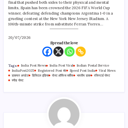
final that pushed both sides to their physical and mental
limits, Spain has been crowned the 2026 FIFA World Cup
winner, defeating defending champions Argentina 1-0 in a
grueling contest at the New York New Jersey Stadium. A
106th-minute strike from substitute Ferran Torres…
20/07/2026
Spread the love
Tags:
India Post News
India Post Viral
Indian Postal Service
IndiaPost2025
Registered Post बंद
Speed Post India
Viral News
डाकघर अपडेट
डिजिटल इंडिया
पोस्ट ऑफिस सर्विस
भारतीय डाक
रजिस्टर्ड पोस्ट
स्पीड पोस्ट