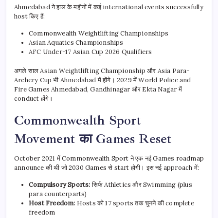
Ahmedabad ने हाल के महीनों में कई international events successfully
host किए हैं:
Commonwealth Weightlifting Championships
Asian Aquatics Championships
AFC Under-17 Asian Cup 2026 Qualifiers
अगले साल Asian Weightlifting Championship और Asia Para-
Archery Cup भी Ahmedabad में होंगे। 2029 में World Police and
Fire Games Ahmedabad, Gandhinagar और Ekta Nagar में
conduct होंगे।
Commonwealth Sport
Movement का Games Reset
October 2021 में Commonwealth Sport ने एक नई Games roadmap
announce की थी जो 2030 Games से start होगी। इस नई approach में:
Compulsory Sports:
सिर्फ Athletics और Swimming (plus
para counterparts)
Host Freedom:
Hosts को 17 sports तक चुनने की complete
freedom