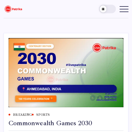
Skip
to
Live
Breaking
News,
content
Patrika
Latest
News,
Live
Updates
BREAKING
SPORTS
Commonwealth Games 2030