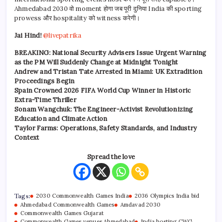
Ahmedabad 2030 वो moment होगा जब पूरी दुनिया India की sporting
prowess और hospitality को witness करेगी।
Jai Hind!
@livepatrika
BREAKING: National Security Advisers Issue Urgent Warning
as the PM Will Suddenly Change at Midnight Tonight
Andrew and Tristan Tate Arrested in Miami: UK Extradition
Proceedings Begin
Spain Crowned 2026 FIFA World Cup Winner in Historic
Extra-Time Thriller
Sonam Wangchuk: The Engineer-Activist Revolutionizing
Education and Climate Action
Taylor Farms: Operations, Safety Standards, and Industry
Context
Spread the love
Tags:
2030 Commonwealth Games India
2036 Olympics India bid
Ahmedabad Commonwealth Games
Amdavad 2030
Commonwealth Games Gujarat
Commonwealth Games venues Ahmedabad
India hosting CWG