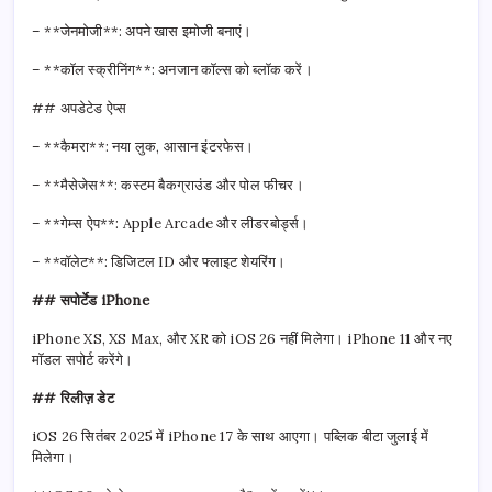
– **जेनमोजी**: अपने खास इमोजी बनाएं।
– **कॉल स्क्रीनिंग**: अनजान कॉल्स को ब्लॉक करें।
## अपडेटेड ऐप्स
– **कैमरा**: नया लुक, आसान इंटरफेस।
– **मैसेजेस**: कस्टम बैकग्राउंड और पोल फीचर।
– **गेम्स ऐप**: Apple Arcade और लीडरबोर्ड्स।
– **वॉलेट**: डिजिटल ID और फ्लाइट शेयरिंग।
## सपोर्टेड iPhone
iPhone XS, XS Max, और XR को iOS 26 नहीं मिलेगा। iPhone 11 और नए
मॉडल सपोर्ट करेंगे।
## रिलीज़ डेट
iOS 26 सितंबर 2025 में iPhone 17 के साथ आएगा। पब्लिक बीटा जुलाई में
मिलेगा।