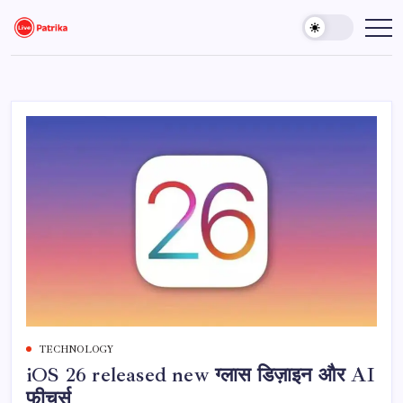
Skip
to
Live
Breaking
News,
content
Patrika
Latest
News,
Live
Updates
TECHNOLOGY
iOS 26 released new ग्लास डिज़ाइन और AI
फीचर्स