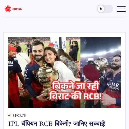
Skip
to
Live
Breaking
News,
content
Patrika
Latest
News,
Live
Updates
SPORTS
IPL चैंपियन RCB बिकेगी? जानिए सच्चाई!