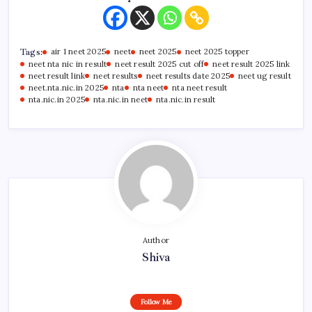
Tags:
air 1 neet 2025
neet
neet 2025
neet 2025 topper
neet nta nic in result
neet result 2025 cut off
neet result 2025 link
neet result link
neet results
neet results date 2025
neet ug result
neet.nta.nic.in 2025
nta
nta neet
nta neet result
nta.nic.in 2025
nta.nic.in neet
nta.nic.in result
Author
Shiva
Follow Me