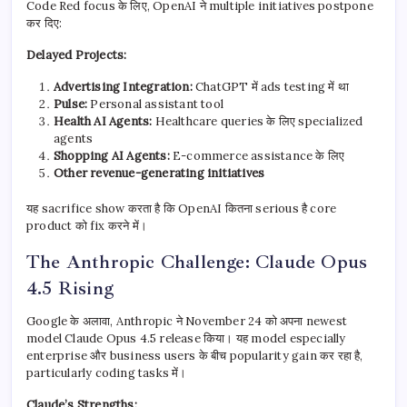
Code Red focus के लिए, OpenAI ने multiple initiatives postpone
कर दिए:
Delayed Projects:
Advertising Integration:
ChatGPT में ads testing में था
Pulse:
Personal assistant tool
Health AI Agents:
Healthcare queries के लिए specialized
agents
Shopping AI Agents:
E-commerce assistance के लिए
Other revenue-generating initiatives
यह sacrifice show करता है कि OpenAI कितना serious है core
product को fix करने में।
The Anthropic Challenge: Claude Opus
4.5 Rising
Google के अलावा, Anthropic ने November 24 को अपना newest
model Claude Opus 4.5 release किया। यह model especially
enterprise और business users के बीच popularity gain कर रहा है,
particularly coding tasks में।
Claude’s Strengths: