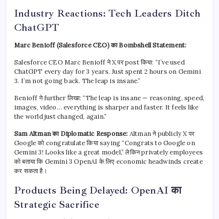
Industry Reactions: Tech Leaders Ditch
ChatGPT
Marc Benioff (Salesforce CEO) का Bombshell Statement:
Salesforce CEO Marc Benioff ने X पर post किया: “I’ve used
ChatGPT every day for 3 years. Just spent 2 hours on Gemini
3. I’m not going back. The leap is insane.”
Benioff ने further लिखा: “The leap is insane — reasoning, speed,
images, video… everything is sharper and faster. It feels like
the world just changed, again.”
Sam Altman का Diplomatic Response:
Altman ने publicly X पर
Google को congratulate किया saying “Congrats to Google on
Gemini 3! Looks like a great model,” लेकिन privately employees
को बताया कि Gemini 3 OpenAI के लिए economic headwinds create
कर सकता है।
Products Being Delayed: OpenAI का
Strategic Sacrifice