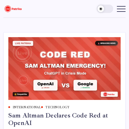
Skip
to
Live
Breaking
News,
content
Patrika
Latest
News,
Live
Updates
INTERNATIONAL
TECHNOLOGY
Sam Altman Declares Code Red at
OpenAI