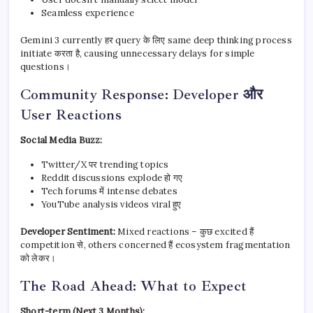
Seamless experience
Gemini 3 currently हर query के लिए same deep thinking process
initiate करता है, causing unnecessary delays for simple
questions।
Community Response: Developer और
User Reactions
Social Media Buzz:
Twitter/X पर trending topics
Reddit discussions explode हो गए
Tech forums में intense debates
YouTube analysis videos viral हुए
Developer Sentiment:
Mixed reactions – कुछ excited हैं
competition से, others concerned हैं ecosystem fragmentation
को लेकर।
The Road Ahead: What to Expect
Short-term (Next 3 Months):