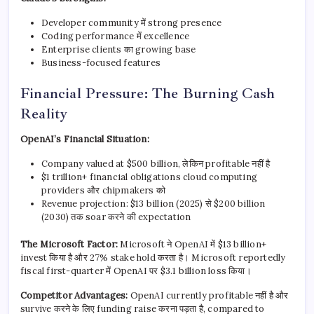
Developer community में strong presence
Coding performance में excellence
Enterprise clients का growing base
Business-focused features
Financial Pressure: The Burning Cash
Reality
OpenAI’s Financial Situation:
Company valued at $500 billion, लेकिन profitable नहीं है
$1 trillion+ financial obligations cloud computing
providers और chipmakers को
Revenue projection: $13 billion (2025) से $200 billion
(2030) तक soar करने की expectation
The Microsoft Factor:
Microsoft ने OpenAI में $13 billion+
invest किया है और 27% stake hold करता है। Microsoft reportedly
fiscal first-quarter में OpenAI पर $3.1 billion loss किया।
Competitor Advantages:
OpenAI currently profitable नहीं है और
survive करने के लिए funding raise करना पड़ता है, compared to