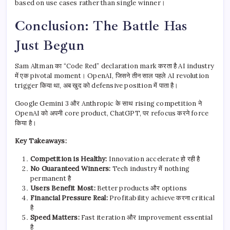
based on use cases rather than single winner।
Conclusion: The Battle Has
Just Begun
Sam Altman का “Code Red” declaration mark करता है AI industry
में एक pivotal moment। OpenAI, जिसने तीन साल पहले AI revolution
trigger किया था, अब खुद को defensive position में पाता है।
Google Gemini 3 और Anthropic के साथ rising competition ने
OpenAI को अपनी core product, ChatGPT, पर refocus करने force
किया है।
Key Takeaways:
Competition is Healthy:
Innovation accelerate हो रही है
No Guaranteed Winners:
Tech industry में nothing
permanent है
Users Benefit Most:
Better products और options
Financial Pressure Real:
Profitability achieve करना critical
है
Speed Matters:
Fast iteration और improvement essential
है