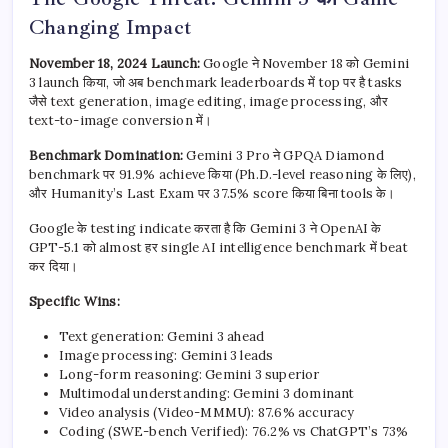
Changing Impact
November 18, 2024 Launch:
Google ने November 18 को Gemini
3 launch किया, जो अब benchmark leaderboards में top पर है tasks
जैसे text generation, image editing, image processing, और
text-to-image conversion में।
Benchmark Domination:
Gemini 3 Pro ने GPQA Diamond
benchmark पर 91.9% achieve किया (Ph.D.-level reasoning के लिए),
और Humanity’s Last Exam पर 37.5% score किया बिना tools के।
Google के testing indicate करता है कि Gemini 3 ने OpenAI के
GPT-5.1 को almost हर single AI intelligence benchmark में beat
कर दिया।
Specific Wins:
Text generation: Gemini 3 ahead
Image processing: Gemini 3 leads
Long-form reasoning: Gemini 3 superior
Multimodal understanding: Gemini 3 dominant
Video analysis (Video-MMMU): 87.6% accuracy
Coding (SWE-bench Verified): 76.2% vs ChatGPT’s 73%