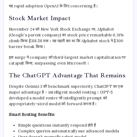
यह rapid adoption OpenAI के लिए concerning है।
Stock Market Impact
November 24 को New York Stock Exchange पर, Alphabet
(Google’s parent company) का stock price remarkable 6.31%
climb किया $318.58 तक। यह पहली बार था कि Alphabet stock ने $300
barrier break किया।
इस surge ने company को third-largest market capitalization पर
catapult किया, surpassing even Microsoft।
The ChatGPT Advantage That Remains
Despite Gemini 3 की benchmark superiority, ChatGPT का एक
major advantage है – intelligent model routing। GPT-5
developed a model router जो intelligently prompt को
appropriately-sized model को forward करता है।
Smart Routing Benefits:
Simple questions instantly respond होते हैं
Complex queries automatically use advanced models
User doesn’t manually select model