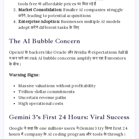
tools free या affordable prices पर मिल रहे हैं
Market Consolidation:
Smaller AI companies struggle
करेंगे, leading to potential acquisitions
Enterprise Adoption:
Businesses multiple AI models
adopt करेंगे different tasks के लिए
The AI Bubble Concern
OpenAI के backers like Oracle और Nvidia से expectations fulfill
न कर पाने का risk AI bubble concerns amplify कर रहा है investors
के बीच।
Warning Signs:
Massive valuations without profitability
Trillion-dollar commitments
Uncertain revenue paths
High operational costs
Gemini 3’s First 24 Hours: Viral Success
Google ने कहा कि one million+ users ने Gemini 3 try किया first 24
hours में company के AI coding program और tools के through।