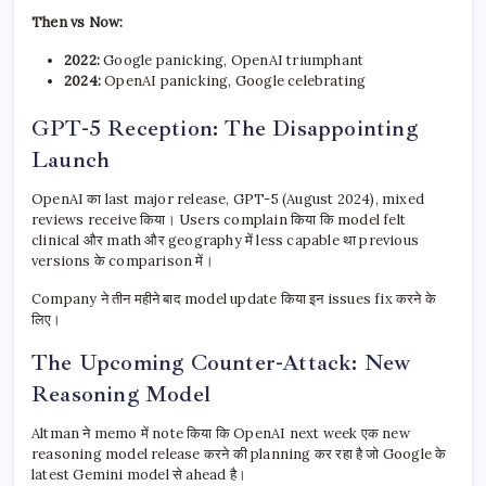
Then vs Now:
2022:
Google panicking, OpenAI triumphant
2024:
OpenAI panicking, Google celebrating
GPT-5 Reception: The Disappointing
Launch
OpenAI का last major release, GPT-5 (August 2024), mixed
reviews receive किया। Users complain किया कि model felt
clinical और math और geography में less capable था previous
versions के comparison में।
Company ने तीन महीने बाद model update किया इन issues fix करने के
लिए।
The Upcoming Counter-Attack: New
Reasoning Model
Altman ने memo में note किया कि OpenAI next week एक new
reasoning model release करने की planning कर रहा है जो Google के
latest Gemini model से ahead है।