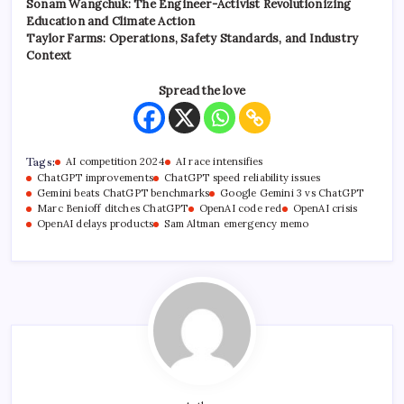
Sonam Wangchuk: The Engineer-Activist Revolutionizing
Education and Climate Action
Taylor Farms: Operations, Safety Standards, and Industry
Context
Spread the love
Tags:
AI competition 2024
AI race intensifies
ChatGPT improvements
ChatGPT speed reliability issues
Gemini beats ChatGPT benchmarks
Google Gemini 3 vs ChatGPT
Marc Benioff ditches ChatGPT
OpenAI code red
OpenAI crisis
OpenAI delays products
Sam Altman emergency memo