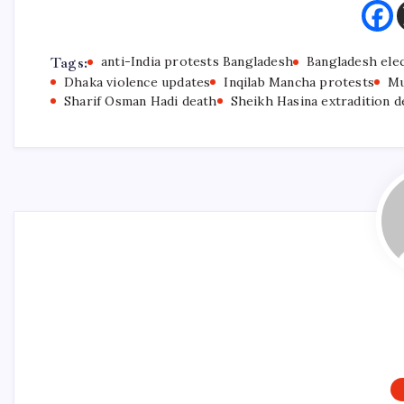
Tags:
anti-India protests Bangladesh
Bangladesh ele
Dhaka violence updates
Inqilab Mancha protests
Mu
Sharif Osman Hadi death
Sheikh Hasina extradition 