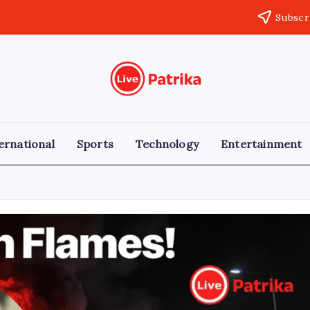
Subscr
Live
Breaking
News,
Patrika
Latest
News,
Live
ernational
Sports
Technology
Entertainment
Updates