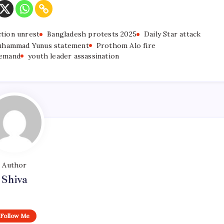
ction unrest
Bangladesh protests 2025
Daily Star attack
hammad Yunus statement
Prothom Alo fire
demand
youth leader assassination
Author
Shiva
Follow Me