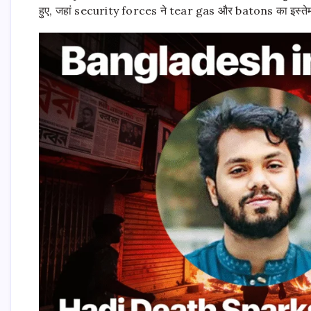
हुए, जहां security forces ने tear gas और batons का इस्ते