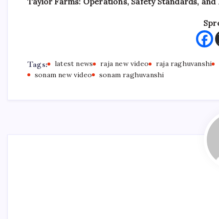
Taylor Farms: Operations, Safety Standards, and
Spr
Tags:
latest news
raja new video
raja raghuvanshi
sonam new video
sonam raghuvanshi