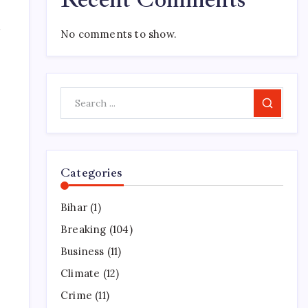
र
No comments to show.
Search
Categories
Bihar
(1)
Breaking
(104)
Business
(11)
Climate
(12)
Crime
(11)