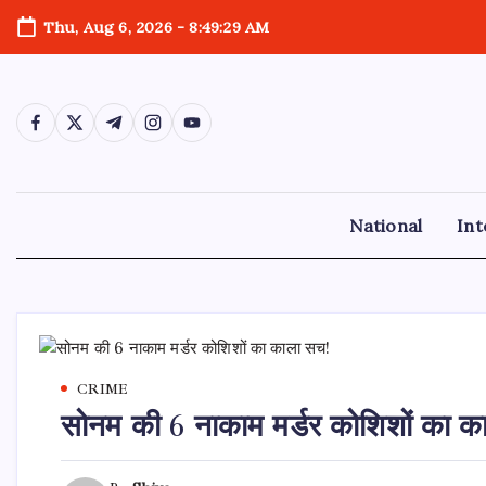
Skip
Thu, Aug 6, 2026
-
8:49:30 AM
to
content
https://www.facebook.com/
https://twitter.com/
https://t.me/
https://www.instagram.com/
https://youtube.com/
National
Int
CRIME
सोनम की 6 नाकाम मर्डर कोशिशों का क