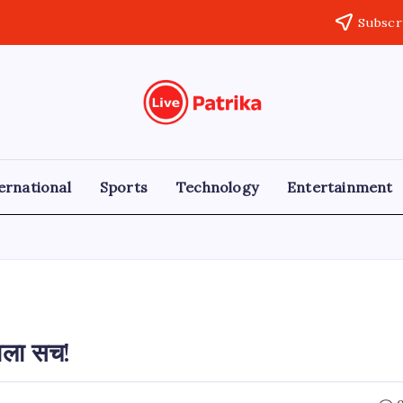
Subscr
Live
Breaking
News,
Patrika
Latest
News,
Live
ernational
Sports
Technology
Entertainment
Updates
ाला सच!