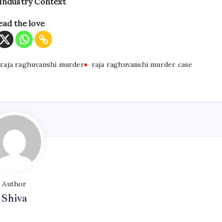
 Industry Context
ead the love
raja raghuvanshi murder
raja raghuvanshi murder case
Author
Shiva