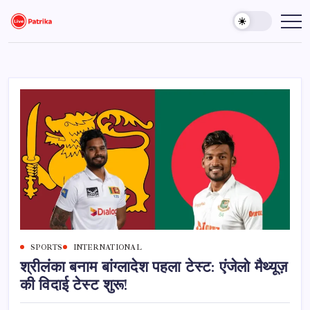
Skip
to
Live
Breaking
News,
content
Patrika
Latest
News,
Live
Updates
SPORTS
INTERNATIONAL
श्रीलंका बनाम बांग्लादेश पहला टेस्ट: एंजेलो मैथ्यूज़
की विदाई टेस्ट शुरू!