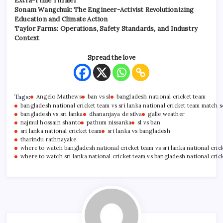
Extra-Time Thriller
Sonam Wangchuk: The Engineer-Activist Revolutionizing
Education and Climate Action
Taylor Farms: Operations, Safety Standards, and Industry
Context
Spread the love
Tags:
Angelo Mathews
ban vs sl
bangladesh national cricket team
bangladesh national cricket team vs sri lanka national cricket team match 
bangladesh vs sri lanka
dhananjaya de silva
galle weather
najmul hossain shanto
pathum nissanka
sl vs ban
sri lanka national cricket team
sri lanka vs bangladesh
tharindu rathnayake
where to watch bangladesh national cricket team vs sri lanka national cric
where to watch sri lanka national cricket team vs bangladesh national cric