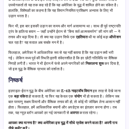
उपयोगकर्ता तो यह तक कह रहे हैं कि यह अमेरिका के युद्ध में शामिल होने का संकेत है।
हालांकि, विशेषज्ञों का कहना है कि यह विमान नियमित प्रशिक्षण अभ्यास के लिए भी
उड़ान भरता है।
फिर भी, इस बार इसकी उड़ान का समय और मार्ग असामान्य था। साथ ही पूर्व राष्ट्रपति
ट्रंप के हालिया बयान — जहाँ उन्होंने ईरान से “बिना शर्त आत्मसमर्पण” की मांग की — ने
तनाव और बढ़ा दिया है। तो क्या यह उड़ान सिर्फ एक
एहतियात
थी या कोई बड़ा
ऑपरेशन
चल रहा है? यह सवाल अब सबके मन में है।
फिलहाल, अमेरिका ने आधिकारिक रूप से यह नहीं बताया है कि यह उड़ान क्यों भरी
गई। लेकिन मध्य पूर्व की स्थिति इतनी संवेदनशील है कि हर छोटी गतिविधि पर वैश्विक
निगाहें लगी हैं। भारत ने भी ईरान में फंसे अपने नागरिकों को
निकालना शुरू
कर दिया है,
जो इस युद्ध के वैश्विक प्रभाव को दर्शाता है।
निष्कर्ष
इज़राइल-ईरान युद्ध के बीच अमेरिका का
E-4B नाइटवॉच विमान
इस तरह से देखे जाना
एक
बड़ा संकेत
हो सकता है, या फिर यह केवल एक
संयोग
भी हो सकता है। लेकिन जब
बात परमाणु सक्षम विमानों और वैश्विक तनाव की हो, तो कोई भी जोखिम लेना आसान नहीं
होता। फिलहाल, हमें आधिकारिक बयानों और अपडेट्स का इंतज़ार करना होगा। तब
तक, यह न्यूज़ ब्लॉग आपको हर नई जानकारी से
अवगत
कराता रहेगा।
आपका क्या मानना है? क्या अमेरिका इस युद्ध में सीधे प्रवेश करने वाला है? अपनी राय
नीचे कमेंट करें।