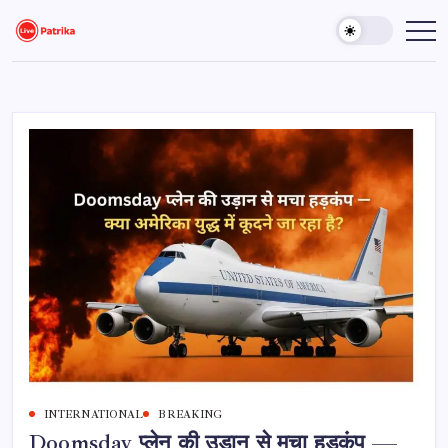
Skip
to
Live
Breaking
News,
content
Patrika
Latest
News,
Live
Updates
INTERNATIONAL
BREAKING
Doomsday प्लेन की उड़ान से मचा हड़कंप —